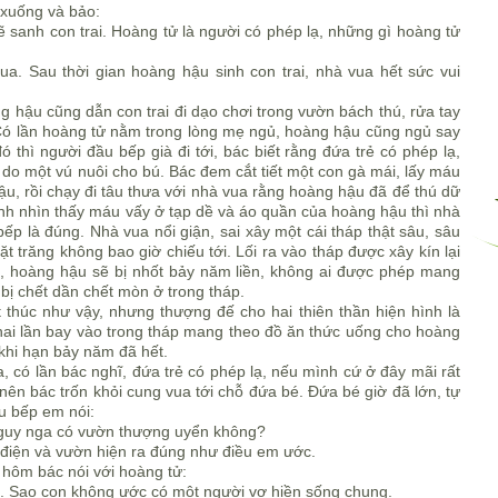
i xuống và bảo:
 sanh con trai. Hoàng tử là người có phép lạ, những gì hoàng tử
ua. Sau thời gian hoàng hậu sinh con trai, nhà vua hết sức vui
g hậu cũng dẫn con trai đi dạo chơi trong vườn bách thú, rửa tay
Có lần hoàng tử nằm trong lòng mẹ ngủ, hoàng hậu cũng ngủ say
 thì người đầu bếp già đi tới, bác biết rằng đứa trẻ có phép lạ,
do một vú nuôi cho bú. Bác đem cắt tiết một con gà mái, lấy máu
u, rồi chạy đi tâu thưa với nhà vua rằng hoàng hậu đã để thú dữ
ình nhìn thấy máu vấy ở tạp dề và áo quần của hoàng hậu thì nhà
 bếp là đúng. Nhà vua nổi giận, sai xây một cái tháp thật sâu, sâu
 trăng không bao giờ chiếu tới. Lối ra vào tháp được xây kín lại
ó, hoàng hậu sẽ bị nhốt bảy năm liền, không ai được phép mang
bị chết dần chết mòn ở trong tháp.
thúc như vậy, nhưng thượng đế cho hai thiên thần hiện hình là
hai lần bay vào trong tháp mang theo đồ ăn thức uống cho hoàng
khi hạn bảy năm đã hết.
 có lần bác nghĩ, đứa trẻ có phép lạ, nếu mình cứ ở đây mãi rất
 nên bác trốn khỏi cung vua tới chỗ đứa bé. Đứa bé giờ đã lớn, tự
ầu bếp em nói:
nguy nga có vườn thượng uyển không?
 điện và vườn hiện ra đúng như điều em ước.
 hôm bác nói với hoàng tử:
. Sao con không ước có một người vợ hiền sống chung.