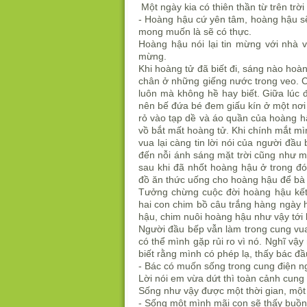
Một ngày kia có thiên thần từ trên trờ
- Hoàng hậu cứ yên tâm, hoàng hậu sẽ
mong muốn là sẽ có thực.
Hoàng hậu nói lại tin mừng với nhà v
mừng.
Khi hoàng tử đã biết đi, sáng nào hoàn
chân ở những giếng nước trong veo. 
luôn mà không hề hay biết. Giữa lúc đó
nên bế đứa bé đem giấu kín ở một nơi 
rỏ vào tạp dề và áo quần của hoàng hậ
vồ bắt mất hoàng tử. Khi chính mắt m
vua lại càng tin lời nói của người đầu
đến nỗi ánh sáng mặt trời cũng như mặt
sau khi đã nhốt hoàng hậu ở trong đ
đồ ăn thức uống cho hoàng hậu để bà 
Tưởng chừng cuộc đời hoàng hậu kết 
hai con chim bồ câu trắng hàng ngày 
hậu, chim nuôi hoàng hậu như vậy tới 
Người đầu bếp vẫn làm trong cung vua,
có thể mình gặp rủi ro vì nó. Nghĩ vậy
biết rằng mình có phép lạ, thấy bác đ
- Bác có muốn sống trong cung điện 
Lời nói em vừa dứt thì toàn cảnh cung
Sống như vậy được một thời gian, một
- Sống một mình mãi con sẽ thấy buồn