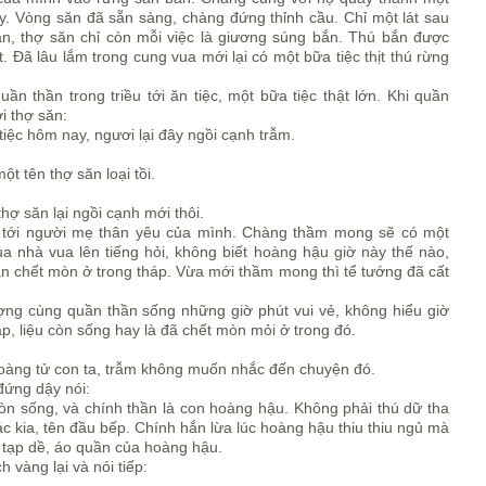
. Vòng săn đã sẵn sàng, chàng đứng thỉnh cầu. Chỉ một lát sau
ăn, thợ săn chỉ còn mỗi việc là giương súng bắn. Thú bắn được
 Đã lâu lắm trong cung vua mới lại có một bữa tiệc thịt thú rừng
ần thần trong triều tới ăn tiệc, một bữa tiệc thật lớn. Khi quần
i thợ săn:
tiệc hôm nay, ngươi lại đây ngồi cạnh trẫm.
t tên thợ săn loại tồi.
thợ săn lại ngồi cạnh mới thôi.
ớ tới người mẹ thân yêu của mình. Chàng thầm mong sẽ có một
 nhà vua lên tiếng hỏi, không biết hoàng hậu giờ này thế nào,
ần chết mòn ở trong tháp. Vừa mới thầm mong thì tể tướng đã cất
ng cùng quần thần sống những giờ phút vui vẻ, không hiểu giờ
p, liệu còn sống hay là đã chết mòn mỏi ở trong đó.
hoàng tử con ta, trẫm không muốn nhắc đến chuyện đó.
đứng dậy nói:
òn sống, và chính thần là con hoàng hậu. Không phải thú dữ tha
c kia, tên đầu bếp. Chính hắn lừa lúc hoàng hậu thiu thiu ngủ mà
o tạp dề, áo quần của hoàng hậu.
 vàng lại và nói tiếp: