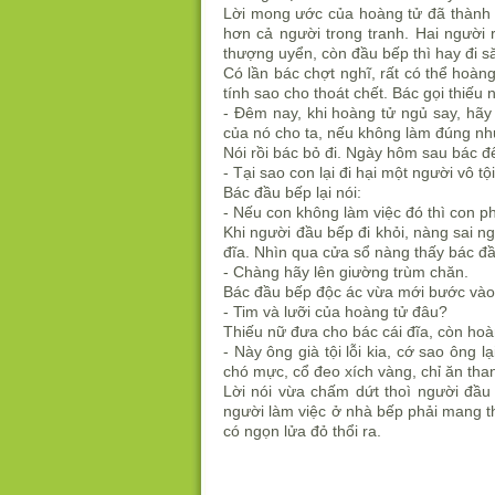
Lời mong ước của hoàng tử đã thành s
hơn cả người trong tranh. Hai người
thượng uyển, còn đầu bếp thì hay đi 
Có lần bác chợt nghĩ, rất có thể hoàn
tính sao cho thoát chết. Bác gọi thiếu 
- Đêm nay, khi hoàng tử ngủ say, hãy
của nó cho ta, nếu không làm đúng như
Nói rồi bác bỏ đi. Ngày hôm sau bác đ
- Tại sao con lại đi hại một người vô t
Bác đầu bếp lại nói:
- Nếu con không làm việc đó thì con p
Khi người đầu bếp đi khỏi, nàng sai ng
đĩa. Nhìn qua cửa sổ nàng thấy bác đầ
- Chàng hãy lên giường trùm chăn.
Bác đầu bếp độc ác vừa mới bước vào 
- Tim và lưỡi của hoàng tử đâu?
Thiếu nữ đưa cho bác cái đĩa, còn hoàn
- Này ông già tội lỗi kia, cớ sao ông 
chó mực, cổ đeo xích vàng, chỉ ăn tha
Lời nói vừa chấm dứt thoì người đầu
người làm việc ở nhà bếp phải mang 
có ngọn lửa đỏ thổi ra.