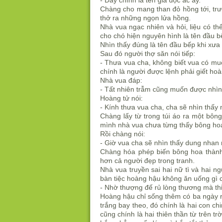
- Đây chính là tên già độc ác ấy.
Chàng cho mang than đỏ hồng tới, trư
thở ra những ngọn lửa hồng.
Nhà vua ngạc nhiên và hỏi, liệu có t
cho chó hiện nguyên hình là tên đầu b
Nhìn thấy đúng là tên đầu bếp khi xưa 
Sau đó người thợ săn nói tiếp:
- Thưa vua cha, không biết vua có mu
chính là người được lệnh phải giết hoà
Nhà vua đáp:
- Tất nhiên trẫm cũng muốn được nhì
Hoàng tử nói:
- Kính thưa vua cha, cha sẽ nhìn thấy
Chàng lấy từ trong túi áo ra một bông
mình nhà vua chưa từng thấy bông ho
Rồi chàng nói:
- Giờ vua cha sẽ nhìn thấy dung nhan 
Chàng hóa phép biến bông hoa thành
hơn cả người đẹp trong tranh.
Nhà vua truyền sai hai nữ tì và hai 
bàn tiệc hoàng hậu không ăn uống gì c
- Nhờ thượng đế rủ lòng thương mà thi
Hoàng hậu chỉ sống thêm có ba ngày rồ
trắng bay theo, đó chính là hai con c
cũng chính là hai thiên thần từ trên t