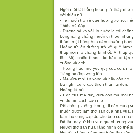
Ngồi một lát bỗng hoàng tử thấy nhớ 
với thiếu nữ:
- Ta muốn trở về quê hương xứ sở, nế
Thiếu nữ đáp:
- Đường sá xa xôi, lạ nước lạ cái chẳng
Lòng nàng chẳng muốn đi theo, nhưng 
thành một bông hoa cẩm chướng tươi 
Hoàng tử lên đường trở về quê hương
tháp nơi mẹ chàng bị nhốt. Vì tháp q
lên. Một chiếc thang dài bắc tới tận
xuống và gọi:
- Hoàng hậu, mẹ yêu quý của con, mẹ 
Tiếng bà đáp vọng lên:
- Mẹ vừa mới ăn xong và hãy còn no.
Bà nghĩ, có lẽ các thiên thần lại đến.
Hoàng tử nói:
- Con của mẹ đây, đứa con mà mọi ngư
về để tìm cách cứu mẹ.
Rồi chàng xuống thang, đi đến cung vu
muốn được làm thợ săn của nhà vua. Nh
bắn thú cung cấp đủ cho bếp của nhà v
Đã lâu nay, ở khu vực quanh cung vu
Người thợ săn hứa rằng mình có thể săn
Nói rồi, chàng cùng với toán thợ să