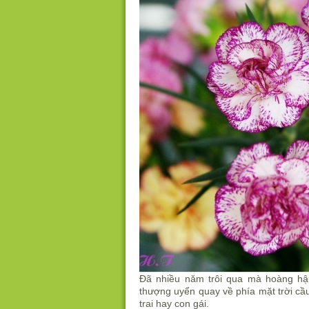
Đã nhiều năm trôi qua mà hoàng hậ
thượng uyển quay về phía mặt trời cầ
trai hay con gái.