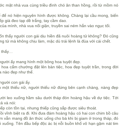
ớc mặt nhà vua cùng triều đình chó ăn than hồng, rồi từ mồm nó
hể để nó hiện nguyên hình được không. Chàng lại cầu mong, biến
ếp già đeo tạp dề trắng, tay cầm dao.
của mình, nhà vua nổi giận, truyền sai ném hắn vào ngục tối.
ốn thấy người con gái dịu hiền đã nuôi hoàng tử không? Đó cũng
ng tử mà không chịu làm, mặc dù trái lệnh là đùa với cái chết.
n thấy…
 người ấy mang hình một bông hoa tuyệt đẹp.
 hoa cẩm chướng đặt lên bàn tiệc, hoa đẹp tuyệt trần, trong đời
a nào đẹp như thế.
người con gái ấy.
 một thiếu nữ, người thiếu nữ đứng bên cạnh chàng, nàng đẹp
người leo xuống hầm sâu dưới tháp đón hoàng hậu về dự tiệc. Tới
ả và nói:
ếp còn tồn tại, nhưng thiếp cũng sắp được siêu thoát.
i vĩnh biệt ra đi. Khi đưa đám hoàng hậu có hai con chim bồ câu
him vẫn mang đồ ăn thức uống cho bà khi bị giam ở trong tháp, đó
rời xuống. Tên đầu bếp độc ác bị nỗi buồn khổ vô hạn gặm nát tim