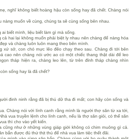
mẹ, nghĩ không biết hoàng hậu còn sống hay đã chết. Chàng nói
u nàng muốn về cùng, chúng ta sẽ cùng sống bên nhau.
 ai biết mình, liệu biết làm gì mà sống.
cả hai lại không muốn phải biệt ly nhau nên chàng để nàng hóa
đẹp và chàng luôn luôn mang theo bên mình.
 xứ sở, con chó mực lẽo đẽo chạy theo sau. Chàng đi tới bên
uá cao nên chàng nói ước ao có một chiếc thang thật dài để leo
 ngọn tháp hiện ra, chàng leo lên, từ trên đỉnh tháp chàng nhìn
còn sống hay là đã chết?
ời đinh ninh rằng đã bị thú dữ tha đi mất; con hãy còn sống và
a. Chàng nói với lính canh rằng mình là người thợ săn từ xa tới,
à vua truyền lệnh cho lính canh, nếu là thợ săn giỏi, có thể săn
ua thì cho vào yết kiến.
a cũng như ở những vùng giáp giới không có chim muông gì cả.
 bắn được đủ thứ thịt thú để nhà vua làm tiệc thết đãi.
n của mình vào rừng săn bắn. Chàng cùng với họ quây thành một