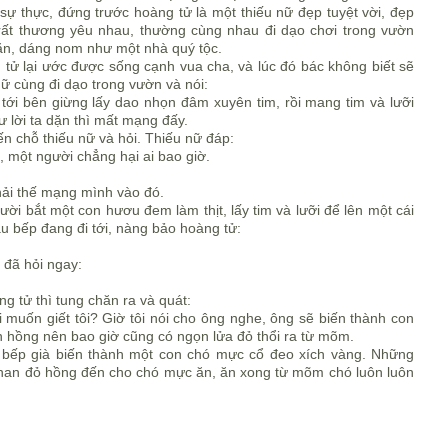
ự thực, đứng trước hoàng tử là một thiếu nữ đẹp tuyệt vời, đẹp
 rất thương yêu nhau, thường cùng nhau đi dạo chơi trong vườn
săn, dáng nom như một nhà quý tộc.
g tử lại ước được sống cạnh vua cha, và lúc đó bác không biết sẽ
nữ cùng đi dạo trong vườn và nói:
 tới bên giừng lấy dao nhọn đâm xuyên tim, rồi mang tim và lưỡi
 lời ta dặn thì mất mạng đấy.
ến chỗ thiếu nữ và hỏi. Thiếu nữ đáp:
ội, một người chẳng hại ai bao giờ.
hải thế mạng mình vào đó.
ười bắt một con hươu đem làm thịt, lấy tim và lưỡi để lên một cái
u bếp đang đi tới, nàng bảo hoàng tử:
đã hỏi ngay:
g tử thì tung chăn ra và quát:
lại muốn giết tôi? Giờ tôi nói cho ông nghe, ông sẽ biến thành con
n hồng nên bao giờ cũng có ngọn lửa đỏ thổi ra từ mõm.
 bếp già biến thành một con chó mực cổ đeo xích vàng. Những
than đỏ hồng đến cho chó mực ăn, ăn xong từ mõm chó luôn luôn