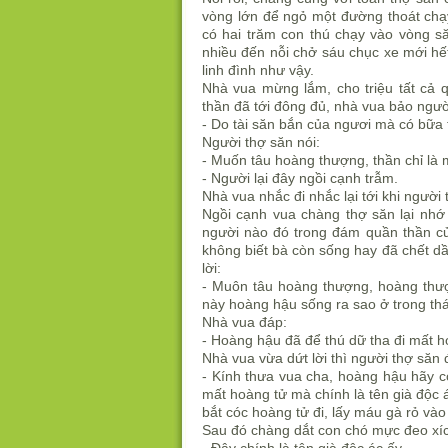
vòng lớn để ngỏ một đường thoát chạy
có hai trăm con thú chạy vào vòng s
nhiều đến nỗi chở sáu chục xe mới hết.
linh đình như vậy.
Nhà vua mừng lắm, cho triệu tất cả qu
thần đã tới đông đủ, nhà vua bảo ngườ
- Do tài săn bắn của ngươi mà có bữa 
Người thợ săn nói:
- Muốn tâu hoàng thượng, thần chỉ là mộ
- Người lại đây ngồi cạnh trẫm.
Nhà vua nhắc đi nhắc lại tới khi người 
Ngồi cạnh vua chàng thợ săn lại nh
người nào đó trong đám quần thần của
không biết bà còn sống hay đã chết d
lời:
- Muôn tâu hoàng thượng, hoàng thượ
này hoàng hậu sống ra sao ở trong thá
Nhà vua đáp:
- Hoàng hậu đã để thú dữ tha đi mất 
Nhà vua vừa dứt lời thì người thợ săn 
- Kính thưa vua cha, hoàng hậu hãy c
mất hoàng tử mà chính là tên già độc á
bắt cóc hoàng tử đi, lấy máu gà rỏ và
Sau đó chàng dắt con chó mực đeo xích