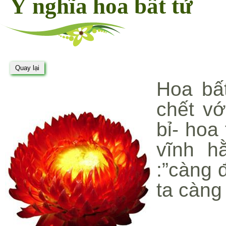
Ý nghĩa hoa bất tử
Hoa bất
chết vớ
bỉ- hoa
vĩnh h
:”càng 
ta càng