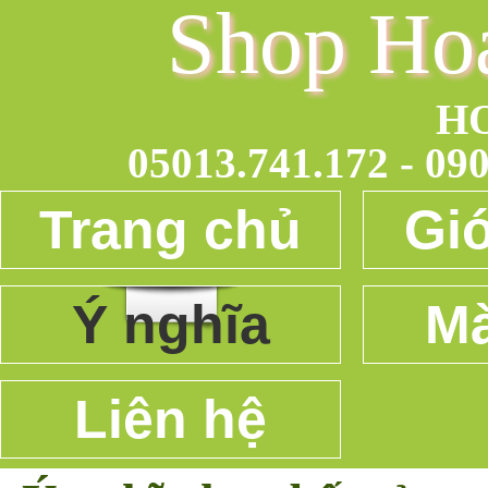
Shop Ho
H
05013.741.172 - 090
Trang chủ
Giớ
Ý nghĩa
Mà
Liên hệ