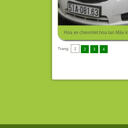
Hoa xe chevrolet hoa lan Màu k
Trang:
1
2
3
4