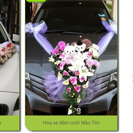
p
Hoa xe đám cưới Màu Tím