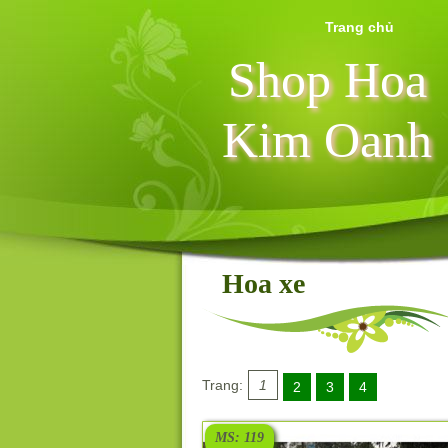
Trang chủ
Shop Hoa
Kim Oanh
Hoa xe
Trang:
1
2
3
4
MS: 119