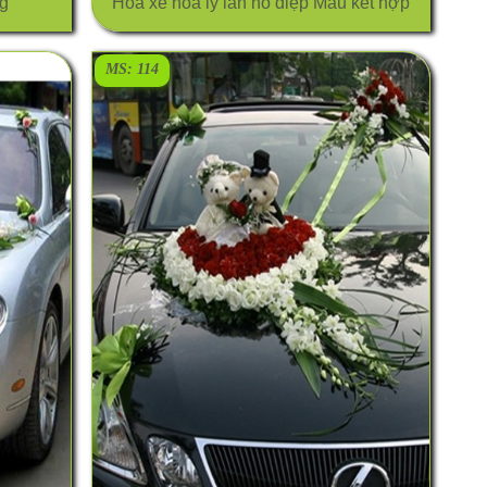
g
Hoa xe hoa ly lan hồ điệp Màu kết hợp
MS: 114