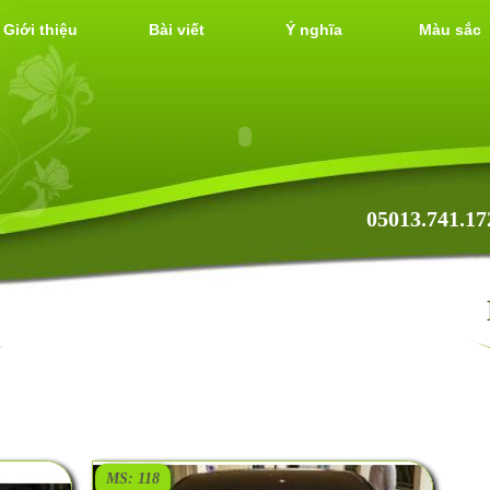
Giới thiệu
Bài viết
Ý nghĩa
Màu sắc
05013.741.17
MS: 118