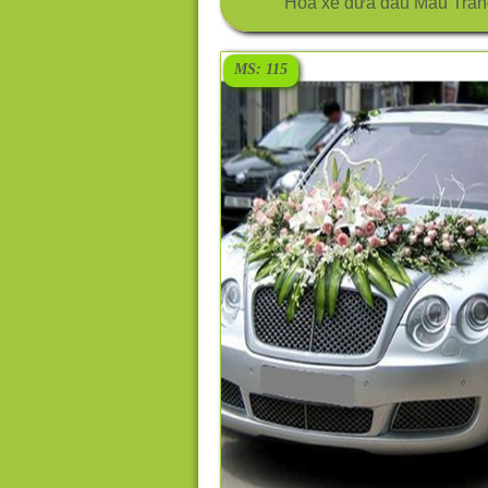
Hoa xe đưa dâu Màu Trắn
MS: 115