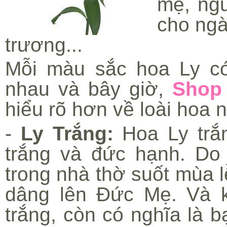
mẹ, ngư
cho ngà
trương...
Mỗi màu sắc hoa Ly có
nhau và bây giờ,
Shop
hiểu rõ hơn về loài hoa 
-
Ly Trắng:
Hoa Ly trắn
trắng và đức hạnh. Do
trong nhà thờ suốt mùa 
dâng lên Đức Mẹ. Và k
trắng, còn có nghĩa là 