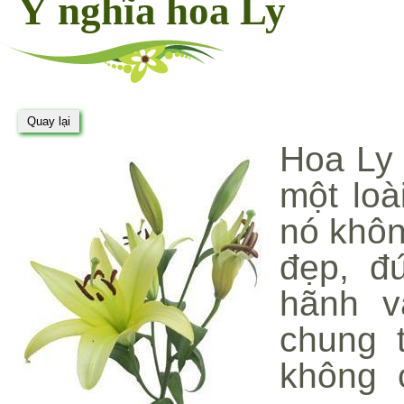
Ý nghĩa hoa Ly
Hoa Ly 
một loà
nó khôn
đẹp, đ
hãnh v
chung 
không 