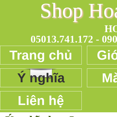
Shop Ho
H
05013.741.172 - 090
Trang chủ
Giớ
Ý nghĩa
Mà
Liên hệ