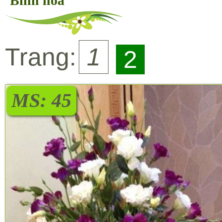
Bình hoa
Trang:
1
2
MS: 45