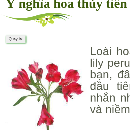
Ý nghĩa hoa thủy tiên
Loài ho
lily pe
bạn, đâ
đầu ti
nhắn n
và niềm 