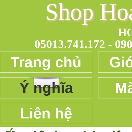
Shop Ho
H
05013.741.172 - 090
Trang chủ
Giớ
Ý nghĩa
Mà
Liên hệ