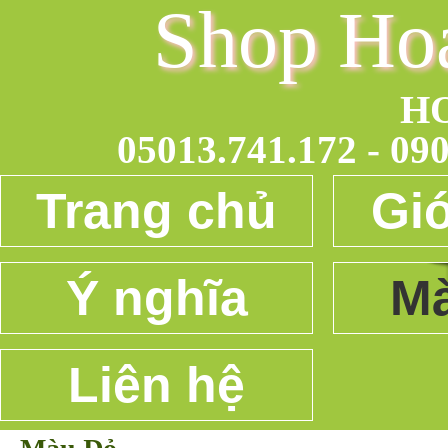
Shop Ho
H
05013.741.172 - 090
Trang chủ
Giớ
Ý nghĩa
Mà
Liên hệ