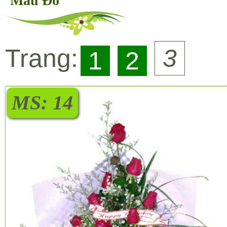
Màu Đỏ
Trang:
3
1
2
MS: 14