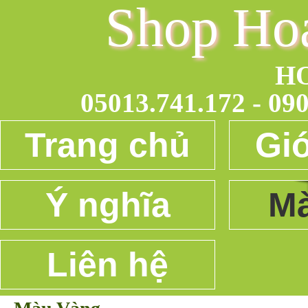
Shop Ho
H
05013.741.172 - 090
Trang chủ
Giớ
Ý nghĩa
Mà
Liên hệ