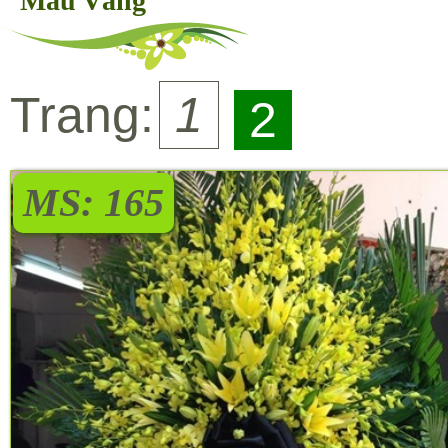
Màu Vàng
Trang:
1
2
MS: 165