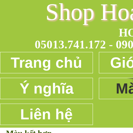
Shop Ho
H
05013.741.172 - 090
Trang chủ
Giớ
Ý nghĩa
Mà
Liên hệ