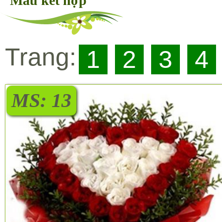
Màu kết hợp
Trang:
1
2
3
4
MS: 13