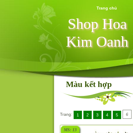
Trang chủ
Shop Hoa
Kim Oanh
Màu kết hợp
Trang:
6
1
2
3
4
5
MS: 13