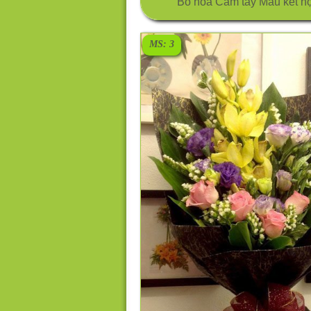
Bó hoa Cầm tay Màu kết h
MS: 3