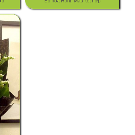
ợp
Bó hoa Hồng Màu kết hợp